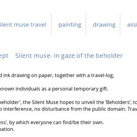
ilent muse travel
painting
drawing
ass
pt Silent muse- in gaze of the beholder
 ink drawing on paper, together with a travel-log,
known individuals as a personal temporary gift.
 beholder’, the Silent Muse hopes to unveil the ‘Beholders’, t
No interference, no disturbance from the public domain. Trav
ess’, by which everyone can find/be their own.
nation.