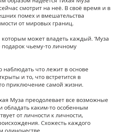
м образом надеется Тихая Муза
 сейчас смотрит на неё. В своё время и в
нешних помех и вмешательства
имости от мировых границ.
а которым может владеть каждый. ‘Муза
- подарок чьему-то личному
о наблюдать что лежит в основе
ткрыты и то, что встретится в
Это приключение самой жизни.
ихая Муза преодолевает все возможные
и обладать каким-то особенным
твует от личности к личности,
происхождения. Схожесть каждого
м одиночестве.