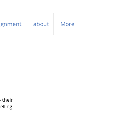
ignment
about
More
o their
elling