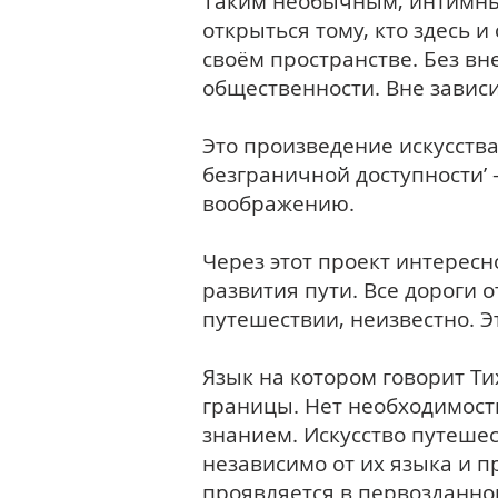
Таким необычным, интимны
открыться тому, кто здесь и
своём пространстве. Без в
общественности. Вне завис
Это произведение искусств
безграничной доступности’ 
воображению.
Через этот проект интересн
развития пути. Все дороги о
путешествии, неизвестно. 
Язык на котором говорит Т
границы. Нет необходимост
знанием. Искусство путешес
независимо от их языка и 
проявляется в первозданно