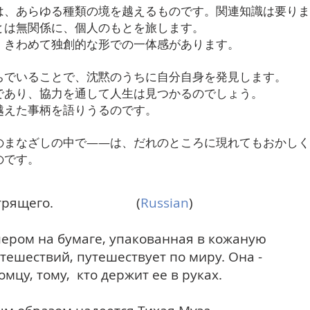
は、あらゆる種類の境を越えるものです。関連知識は要りま
とは無関係に、個人のもとを旅します。
、きわめて独創的な形での一体感があります。
ちでいることで、沈黙のうちに自分自身を発見します。
であり、協力を通して人生は見つかるのでしょう。
越えた事柄を語りうるのです。
のまなざしの中で――は、だれのところに現れてもおかしく
のです。
яде смотрящего. (
Russian
)
пером на бумаге, упакованная в кожаную
тешествий, путешествует по миру. Она -
цу, тому, кто держит ее в руках.