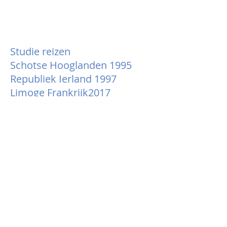
Studie reizen
Schotse Hooglanden 1995
Republiek Ierland 1997
Limoge Frankrijk2017
Yorkshire Engeland2018
Werkervaring
1993-tot nu teken/schilderles,
workshops voor bedrijven en
privé
2016 Restauratiewerk,
plafond schildering